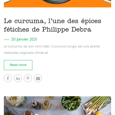
Le curcuma, l’une des épices
mon
fétiches de Philippe Debra
20 janvier 2021
Le curcuma, de son nom latin, Curcuma Longa, est une plante
herbacée originaire d’Inde et..
Jardin
Read more