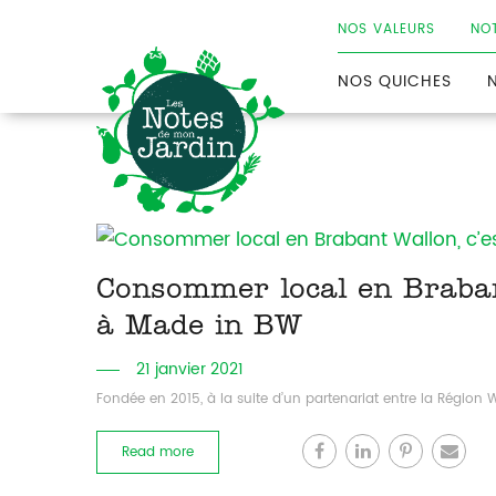
NOS VALEURS
NOT
Les
NOS QUICHES
Notes
de
mon
Jardin
Consommer local en Brabant
à Made in BW
21 janvier 2021
Fondée en 2015, à la suite d’un partenariat entre la Région W
Read more